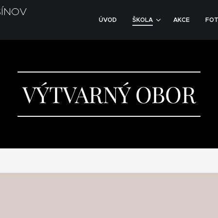
SÍNOV
ÚVOD
ŠKOLA
AKCE
FOT
VÝTVARNÝ OBOR