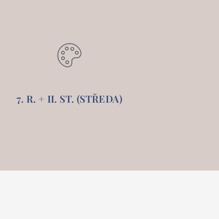
7. R. + II. ST. (STŘEDA)