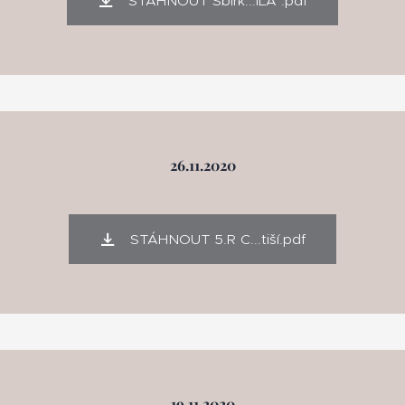
STÁHNOUT Sbírk...ÍLA .pdf
26.11.2020
STÁHNOUT 5.R C...tiší.pdf
19.11.2020