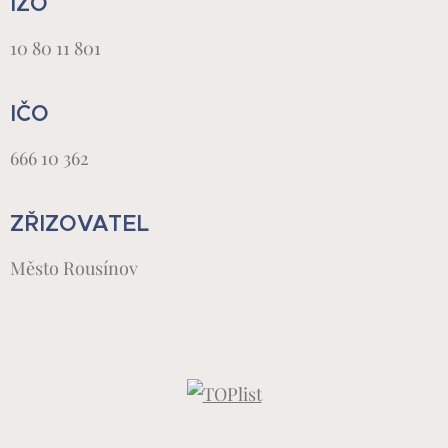
IZO
10 80 11 801
IČO
666 10 362
ZŘIZOVATEL
Město Rousínov