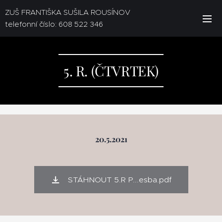
ZUŠ FRANTIŠKA SUŠILA ROUSÍNOV
telefonní číslo: 608 522 346
5. R. (ČTVRTEK)
20.5.2021
STÁHNOUT 5.R P...esba.pdf