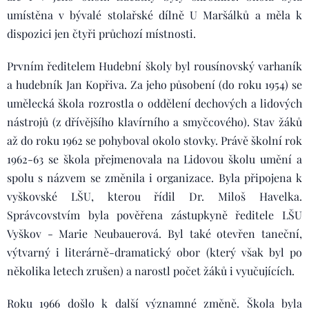
umístěna v bývalé stolařské dílně U Maršálků a měla k
dispozici jen čtyři průchozí místnosti.
Prvním ředitelem Hudební školy byl rousínovský varhaník
a hudebník Jan Kopřiva. Za jeho působení (do roku 1954) se
umělecká škola rozrostla o oddělení dechových a lidových
nástrojů (z dřívějšího klavírního a smyčcového). Stav žáků
až do roku 1962 se pohyboval okolo stovky. Právě školní rok
1962-63 se škola přejmenovala na Lidovou školu umění a
spolu s názvem se změnila i organizace. Byla připojena k
vyškovské LŠU, kterou řídil Dr. Miloš Havelka.
Správcovstvím byla pověřena zástupkyně ředitele LŠU
Vyškov - Marie Neubauerová. Byl také otevřen taneční,
výtvarný i literárně-dramatický obor (který však byl po
několika letech zrušen) a narostl počet žáků i vyučujících.
Roku 1966 došlo k další významné změně. Škola byla