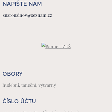
NAPIŠTE NÁM
zusrousinov@seznam.cz
OBORY
hudební, taneční, výtvarný
ČÍSLO ÚČTU