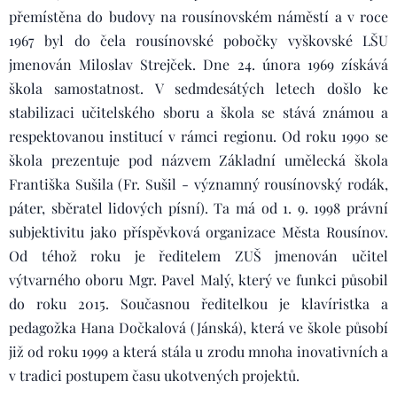
přemístěna do budovy na rousínovském náměstí a v roce
1967 byl do čela rousínovské pobočky vyškovské LŠU
jmenován Miloslav Strejček. Dne 24. února 1969 získává
škola samostatnost. V sedmdesátých letech došlo ke
stabilizaci učitelského sboru a škola se stává známou a
respektovanou institucí v rámci regionu. Od roku 1990 se
škola prezentuje pod názvem Základní umělecká škola
Františka Sušila (Fr. Sušil - významný rousínovský rodák,
páter, sběratel lidových písní). Ta má od 1. 9. 1998 právní
subjektivitu jako příspěvková organizace Města Rousínov.
Od téhož roku je ředitelem ZUŠ jmenován učitel
výtvarného oboru Mgr. Pavel Malý, který ve funkci působil
do roku 2015. Současnou ředitelkou je klavíristka a
pedagožka Hana Dočkalová (Jánská), která ve škole působí
již od roku 1999 a která stála u zrodu mnoha inovativních a
v tradici postupem času ukotvených projektů.