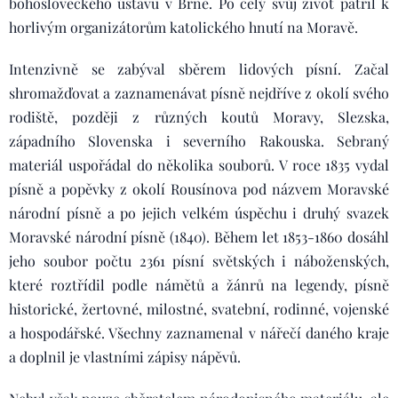
bohosloveckého ústavu v Brně. Po celý svůj život patřil k
horlivým organizátorům katolického hnutí na Moravě.
Intenzivně se zabýval sběrem lidových písní. Začal
shromažďovat a zaznamenávat písně nejdříve z okolí svého
rodiště, později z různých koutů Moravy, Slezska,
západního Slovenska i severního Rakouska. Sebraný
materiál uspořádal do několika souborů. V roce 1835 vydal
písně a popěvky z okolí Rousínova pod názvem Moravské
národní písně a po jejich velkém úspěchu i druhý svazek
Moravské národní písně (1840). Během let 1853-1860 dosáhl
jeho soubor počtu 2361 písní světských i náboženských,
které roztřídil podle námětů a žánrů na legendy, písně
historické, žertovné, milostné, svatební, rodinné, vojenské
a hospodářské. Všechny zaznamenal v nářečí daného kraje
a doplnil je vlastními zápisy nápěvů.