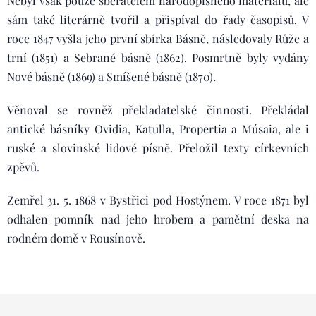
Nebyl však pouze sběratelem národopisného materiálu, ale
sám také literárně tvořil a přispíval do řady časopisů. V
roce 1847 vyšla jeho první sbírka Básně, následovaly Růže a
trní (1851) a Sebrané básně (1862). Posmrtně byly vydány
Nové básně (1869) a Smíšené básně (1870).
Věnoval se rovněž překladatelské činnosti. Překládal
antické básníky Ovidia, Katulla, Propertia a Músaia, ale i
ruské a slovinské lidové písně. Přeložil texty církevních
zpěvů.
Zemřel 31. 5. 1868 v Bystřici pod Hostýnem. V roce 1871 byl
odhalen pomník nad jeho hrobem a pamětní deska na
rodném domě v Rousínově.