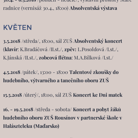
radnice (vernisáž 30.4., 18:00)
Absolventská výstava
KVĚTEN
3.5.2018
/středa/, 18:00, sál ZUŠ
Absolventský koncert
(
klavír
: K.Bradáčová /II.st./,
zpěv:
L.Posoldová /I.st./,
K.Jánská /II.st./,
zobcová flétna
: M.A.Bílková /I.st./
4.5.2018
/pátek/, 13:00 - 18:00
Talentové zkoušky do
hudebního, výtvarného a tanečního
oboru ZUŠ
15.5.2018
/úterý/, 18:00, sál ZUŠ
Koncert ke Dni matek
16. - 19.5.2018
/středa - sobota/
Koncert a pobyt žáků
hudebního oboru ZUŠ Rousínov
v partnerské škole v
Halászteleku (Maďarsko)