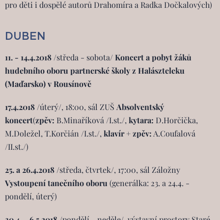
pro děti i dospělé autorů Drahomíra a Radka Dočkalových)
DUBEN
11. - 14.4.2018
/středa - sobota/
Koncert a pobyt žáků
hudebního oboru partnerské školy
z Halászteleku
(Maďarsko) v Rousínově
17.4.2018
/úterý/, 18:00, sál ZUŠ
Absolventský
koncert
(
zpěv:
B.Minaříková /I.st./,
kytara:
D.Horčička,
M.Doležel, T.Korčián /I.st./,
klavír + zpěv:
A.Coufalová
/II.st./)
25. a 26.4.2018
/středa, čtvrtek/, 17:00, sál Záložny
Vystoupení tanečního oboru
(generálka: 23. a 24.4. -
pondělí, úterý)
30.4. - 6.5.2018
/pondělí - neděle/, výstavní prostory Staré