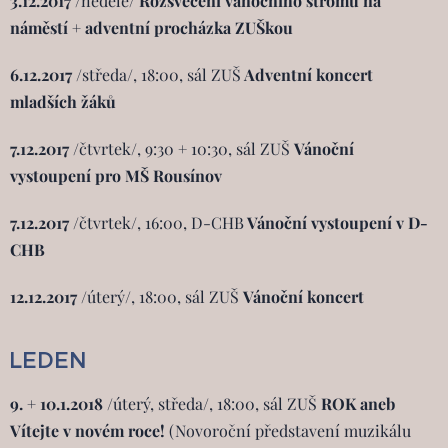
3.12.2017
/neděle/
Rozsvěcení vánočního stromu na
náměstí
+ adventní procházka ZUŠkou
6.12.2017
/středa/, 18:00, sál ZUŠ
Adventní koncert
mladších žáků
7.12.2017
/čtvrtek/, 9:30 + 10:30, sál ZUŠ
Vánoční
vystoupení pro MŠ Rousínov
7.12.2017
/čtvrtek/, 16:00, D-CHB
Vánoční vystoupení v D-
CHB
12.12.2017
/úterý/, 18:00, sál ZUŠ
Vánoční koncert
LEDEN
9. + 10.1.2018
/úterý, středa/, 18:00, sál ZUŠ
ROK aneb
Vítejte v novém roce!
(Novoroční představení muzikálu