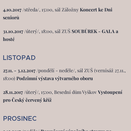
4.10.2017
/středa/, 15:00, sál Záložny
Koncert ke Dni
seniorů
31.10.2017
/úterý/, 18:00, sál ZUŠ
SOUBŮREK - GALA a
hosté
LISTOPAD
27.11. - 3.12.2017
/pondělí - neděle/, sál ZUŠ (vernisáž 27.11.,
18:00)
Podzimní výstava výtvarného oboru
28.11.2017
/úterý/, 15:00, Besední dům Vyškov
Vystoupení
pro Český červený kříž
PROSINEC