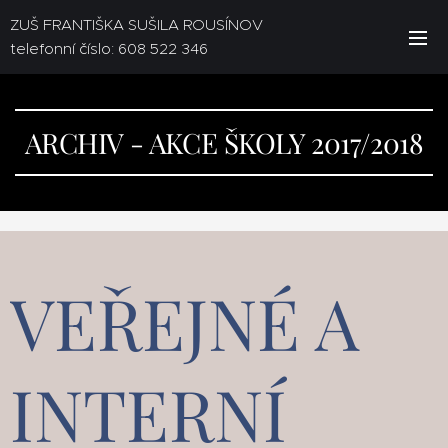
ZUŠ FRANTIŠKA SUŠILA ROUSÍNOV
telefonní číslo: 608 522 346
ARCHIV - AKCE ŠKOLY 2017/2018
VEŘEJNÉ A
INTERNÍ