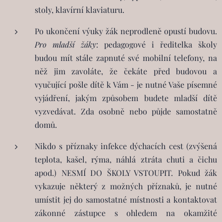
stoly, klavírní klaviaturu.
Po ukončení výuky žák neprodleně opustí budovu.
Pro mladší žáky
: pedagogové i ředitelka školy
budou mít stále zapnuté své mobilní telefony, na
něž jim zavoláte, že čekáte před budovou a
vyučující pošle dítě k Vám - je nutné Vaše písemné
vyjádření, jakým způsobem budete mladší dítě
vyzvedávat. Zda osobně nebo půjde samostatně
domů.
Nikdo s příznaky infekce dýchacích cest (zvýšená
teplota, kašel, rýma, náhlá ztráta chuti a čichu
apod.) NESMÍ DO ŠKOLY VSTOUPIT. Pokud žák
vykazuje některý z možných příznaků, je nutné
umístit jej do samostatné místnosti a kontaktovat
zákonné zástupce s ohledem na okamžité