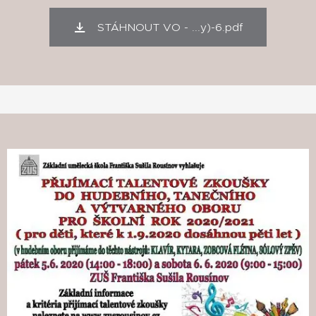
STÁHNOUT VO - ...y)-6.pdf