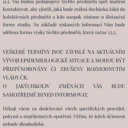
11.5. Vás budou pedagogové těchto předmětů opět mailem
kontaktovat, aby zjistili, jaká bude reálná docházka žáků do
kolektivních předmětů a kdo naopak zůstane u distanční
formy studia. Na základě získaných informací Vám bude
sdělena forma výuky těchto předmětů, která začne 25.5.
VEŠKERÉ TERMÍNY JSOU ZÁVISLÉ NA AKTUÁLNÍM
VÝVOJI EPIDEMIOLOGICKÉ SITUACE A MOHOU BÝT
PŘIZPŮSOBOVÁNY ČI ZRUŠENY ROZHODNUTÍM
VLÁDY ČR.
O JAKÝCHKOLIV ZMĚNÁCH VÁS BUDU
SAMOZŘEJMĚ IHNED INFORMOVAT.
Děkuji všem za dodržování všech specifických pravidel,
pokynů a nepříjemných opatření. Věřím, že jejich účinnost
nebude dlouhodobá.