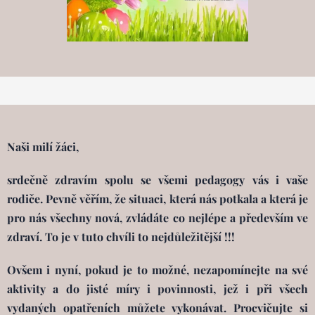
Naši milí žáci,
srdečně zdravím spolu se všemi pedagogy vás i vaše
rodiče. Pevně věřím, že situaci, která nás potkala a která je
pro nás všechny nová, zvládáte co nejlépe a především ve
zdraví. To je v tuto chvíli to nejdůležitější !!!
Ovšem i nyní, pokud je to možné, nezapomínejte na své
aktivity a do jisté míry i povinnosti, jež i při všech
vydaných opatřeních můžete vykonávat. Procvičujte si