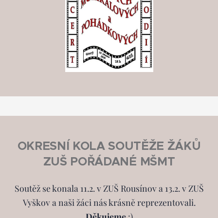
OKRESNÍ KOLA SOUTĚŽE ŽÁKŮ
ZUŠ POŘÁDANÉ MŠMT
Soutěž se konala 11.2. v ZUŠ Rousínov a 13.2. v ZUŠ
Vyškov a naši žáci nás krásně reprezentovali.
Děkujeme
:)