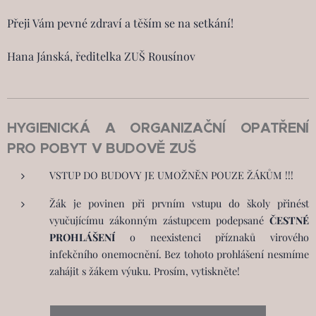
Přeji Vám pevné zdraví a těším se na setkání!
Hana Jánská, ředitelka ZUŠ Rousínov
HYGIENICKÁ A ORGANIZAČNÍ OPATŘENÍ
PRO POBYT V BUDOVĚ ZUŠ
VSTUP DO BUDOVY JE UMOŽNĚN POUZE ŽÁKŮM !!!
Žák je povinen při prvním vstupu do školy přinést
vyučujícímu zákonným zástupcem podepsané
ČESTNÉ
PROHLÁŠENÍ
o neexistenci příznaků virového
infekčního onemocnění. Bez tohoto prohlášení nesmíme
zahájit s žákem výuku. Prosím, vytiskněte!