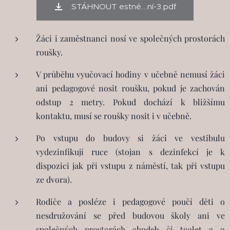
STÁHNOUT estné...ní-3.pdf
Žáci i zaměstnanci nosí ve společných prostorách
roušky.
V průběhu vyučovací hodiny v učebně nemusí žáci
ani pedagogové nosit roušku, pokud je zachován
odstup 2 metry. Pokud dochází k bližšímu
kontaktu, musí se roušky nosit i v učebně.
Po vstupu do budovy si žáci ve vestibulu
vydezinfikují ruce (stojan s dezinfekcí je k
dispozici jak při vstupu z náměstí, tak při vstupu
ze dvora).
Rodiče a posléze i pedagogové poučí děti o
nesdružování se před budovou školy ani ve
společných prostorách chodeb či toalet a o