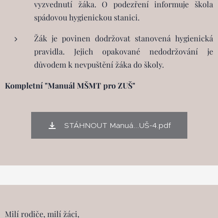
vyzvednutí žáka. O podezření informuje škola
spádovou hygienickou stanici.
Žák je povinen dodržovat stanovená hygienická
pravidla. Jejich opakované nedodržování je
důvodem k nevpuštění žáka do školy.
Kompletní "Manuál MŠMT pro ZUŠ"
STÁHNOUT Manuá...UŠ-4.pdf
Milí rodiče, milí žáci,