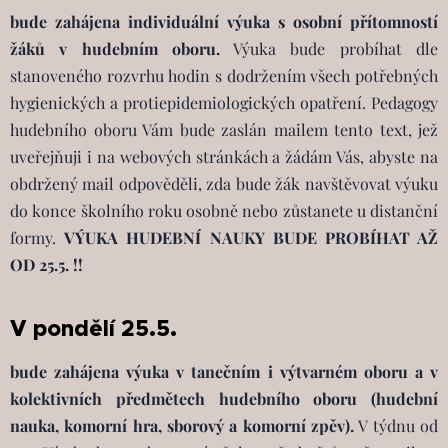
bude zahájena individuální výuka s osobní přítomností
žáků v hudebním oboru.
Výuka bude probíhat dle
stanoveného rozvrhu hodin s dodržením všech potřebných
hygienických a protiepidemiologických opatření. Pedagogy
hudebního oboru Vám bude zaslán mailem tento text, jež
uveřejňuji i na webových stránkách a žádám Vás, abyste na
obdržený mail odpověděli, zda bude žák navštěvovat výuku
do konce školního roku osobně nebo zůstanete u distanční
formy.
VÝUKA HUDEBNÍ NAUKY BUDE PROBÍHAT AŽ
OD 25.5. !!
V pondělí 25.5.
bude zahájena výuka v tanečním i výtvarném oboru a v
kolektivních předmětech hudebního oboru (hudební
nauka, komorní hra, sborový a komorní zpěv).
V týdnu od