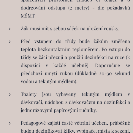
dodržování odstupu (2 metry) - dle požadavků
MŠMT.
Žák musí mít s sebou sáček na uložení roušky.
Před vstupem do třídy bude žákům změřena
teplota bezkontaktním teploměrem. Po vstupu do
třídy se žáci přezují a použijí dezinfekci na ruce (k
dispozici v každé učebně). Doporučuje se
předchozí umytí rukou (důkladně 20-30 sekund
vodou a tekutým mýdlem).
Toalety jsou vybaveny tekutým mýdlem v
dávkovači, nádobou s dávkovačem na dezinfekci a
jednorázovými papírovými ručníky.
Pedagogové zajistí časté větrání učeben, průběžně
budou dezinfikovat kliky, vypínače, místa k sezení,