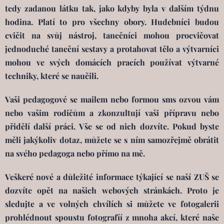
tedy zadanou látku tak, jako kdyby byla v dalším týdnu
hodina. Platí to pro všechny obory. Hudebníci budou
cvičit na svůj nástroj, tanečníci mohou procvičovat
jednoduché taneční sestavy a protahovat tělo a výtvarníci
mohou ve svých domácích pracích používat výtvarné
techniky, které se naučili.
Vaši pedagogové se mailem nebo formou sms ozvou vám
nebo vašim rodičům a zkonzultují vaši přípravu nebo
přidělí další práci. Vše se od nich dozvíte. Pokud byste
měli jakýkoliv dotaz, můžete se s ním samozřejmě obrátit
na svého pedagoga nebo přímo na mě.
Veškeré nové a důležité informace týkající se naší ZUŠ se
dozvíte opět na našich webových stránkách. Proto je
sledujte a ve volných chvílích si můžete ve fotogalerii
prohlédnout spoustu fotografíí z mnoha akcí, které naše