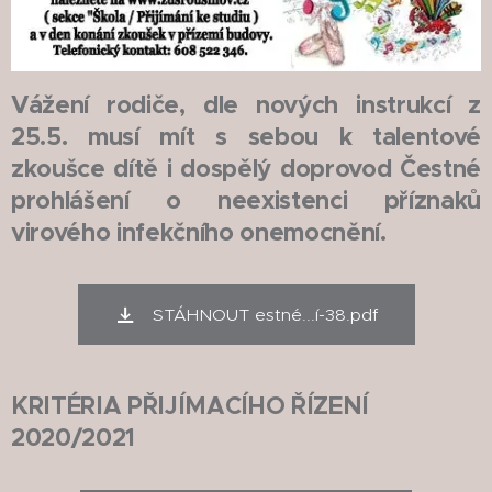
Vážení rodiče, dle nových instrukcí z
25.5. musí mít s sebou k talentové
zkoušce dítě i dospělý doprovod Čestné
prohlášení o neexistenci příznaků
virového infekčního onemocnění.
STÁHNOUT estné...í-38.pdf
KRITÉRIA PŘIJÍMACÍHO ŘÍZENÍ
2020/2021