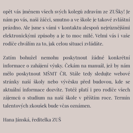
opět vás jménem všech svých kolegů zdravím ze ZUŠky! Je
nám po vás, naši žáčci, smutno a ve škole je takové zvláštní
prázdno. Ale jsme s vámi v kontaktu alespoň nejrůznějšími
elektronickými způsoby a je to moc milé. Velmi vás i vaše
rodiče chválím za to, jak celou situaci zvládáte.
Zatím bohužel nemohu poskytnout žádné konkrétní
informace o zahájení výuky. Čekám na manuál, jež by nám
mělo poskytnout MŠMT ČR. Stále tedy sledujte webové
stránky naší školy nebo vývěsku před budovou, kde se
aktuální informace dozvíte. Totéž platí i pro rodiče všech
zájemců o studium na naší škole v příštím roce. Termín
talentových zkoušek bude včas oznámen.
Hana Jánská, ředitelka ZUŠ