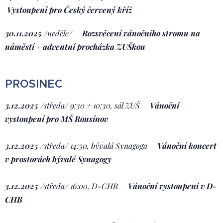
Vystoupení pro Český červený kříž
30.11.2025
/neděle
/
Rozsvěcení vánočního stromu na
náměstí
+ adventní procházka ZUŠkou
PROSINEC
3.12.2025
/
středa/ 9:30 + 10:30, sál ZUŠ
Vánoční
vystoupení pro MŠ Rousínov
3.12.2025
/
středa/ 14:30, bývalá Synagoga
Vánoční koncert
v prostorách bývalé Synagogy
3.12.2025
/
středa/ 16:00, D-CHB
Vánoční vystoupení v D-
CHB