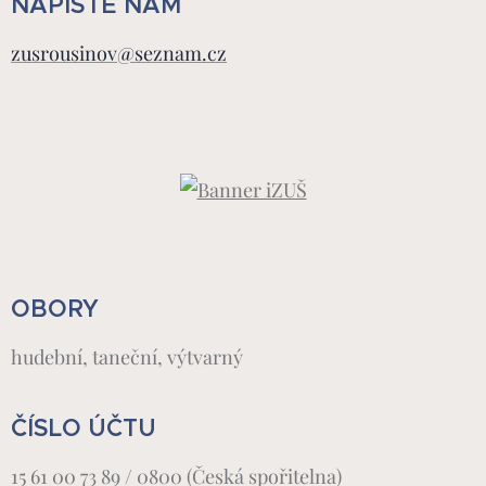
NAPIŠTE NÁM
zusrousinov@seznam.cz
OBORY
hudební, taneční, výtvarný
ČÍSLO ÚČTU
15 61 00 73 89 / 0800 (Česká spořitelna)