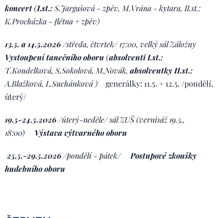
koncert
(
I.st.:
S.Jargašová - zpěv, M.Vrána - kytara, II.st.:
K.Procházka - flétna + zpěv)
13.5. a 14.5.2026
/středa, čtvrtek/ 17:00, velký sál Záložny
Vystoupení tanečního oboru
(
absolventi I.st.:
T.Koudelková, S.Sokolová, M.Novák,
absolventky II.st.:
A.Blažková, L.Suchánková
)
generálky: 11.5. + 12.5. /pondělí,
úterý/
19.5-24.5.2026
/úterý-neděle/ sál ZUŠ (vernisáž 19.5.,
18:00)
Výstava výtvarného oboru
25
.5.-29.5.2026
/
pondělí - pátek
/
Postupové zkoušky
hudebního oboru