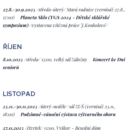
27.8.-30.9.2025
/středa-úterý/
Stará radnice (vernisáž 27.8.,
17:00)
Planeta Sklo (YGS 2024 - Dětské sklářské
sympozium)
/vystavena vítězná práce J.Konkolové/
ŘÍJEN
8.10.2025
/středa/ 15:00, velký sál Záložny
Koncert ke Dni
seniorů
LISTOPAD
25.11.-30.11.2025
/úterý-neděle/ sál ZUŠ (vernisáž 25.11.,
18:00)
Podzimně-vánoční výstava výtvarného oboru
27.11.2025
/čtvrtek/ 15:00, Vyškov - Besední dům