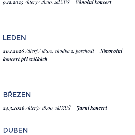
9.12.2025
/
úterý/ 18:00, sál ZUŠ
Vánoční koncert
LEDEN
20.1.2026
/
úterý/ 18:00, chodba 2. poschodí
Novoroční
koncert při svíčkách
BŘEZEN
24.3.2026
/
úterý/ 18:00, sál ZUŠ
Jarní koncert
DUBEN