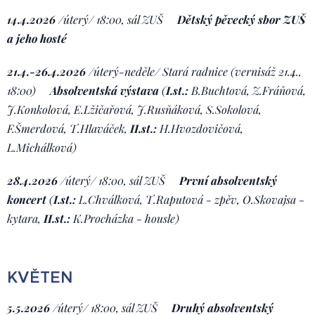
14.4.2026
/
úterý/ 18:00, sál ZUŠ
Dětský pěvecký sbor ZUŠ
a jeho hosté
21.4.-26.4.2026
/
úterý-neděle/ Stará radnice (vernisáž 21.4.,
18:00)
Absolventská výstava
(
I.st.:
B.Buchtová, Z.Fráňová,
J.Konkolová, E.Lžičařová, J.Rusňáková, S.Sokolová,
F.Šmerdová, T.Hlaváček,
II.st.:
H.Hvozdovičová,
L.Michálková)
28.4.2026
/
úterý/ 18:00, sál ZUŠ
První a
bsolventský
koncert
(
I.st.:
L.Chválková, T.Raputová - zpěv, O.Skovajsa -
kytara,
II.st.:
K.Procházka - housle)
KVĚTEN
5.5.2026
/
úterý/ 18:00, sál ZUŠ
Druhý a
bsolventský