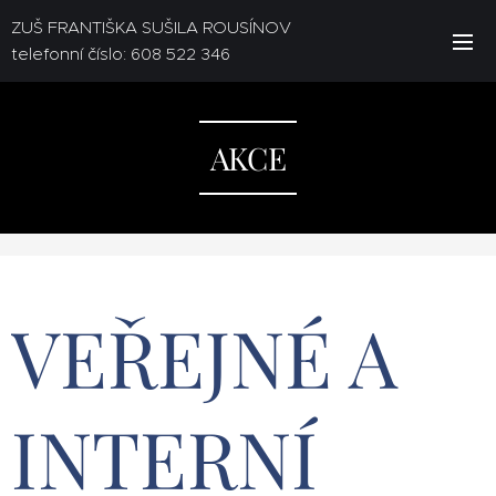
ZUŠ FRANTIŠKA SUŠILA ROUSÍNOV
telefonní číslo: 608 522 346
AKCE
VEŘEJNÉ A
INTERNÍ