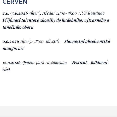
ČERVEN
2.6.+3.6.2026
/
úterý, středa
/
14:00-18:00, ZUŠ
Rousínov
Přijímací talentové zkoušky do hudebního, výtvarného a
tanečního oboru
9.6.2026
/
úterý/ 18:00,
sál ZUŠ
Slavnostní absolventská
inaugurace
12.6.2026
/pátek/ park za Záložnou
Festival - folklorní
část