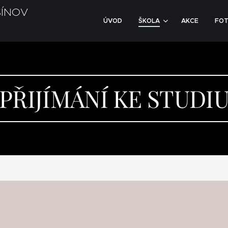
SÍNOV
ÚVOD
ŠKOLA
AKCE
FOT
PŘIJÍMÁNÍ KE STUDI