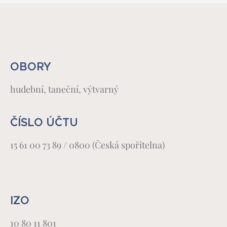
OBORY
hudební, taneční, výtvarný
ČÍSLO ÚČTU
15 61 00 73 89 / 0800 (Česká spořitelna)
IZO
10 80 11 801